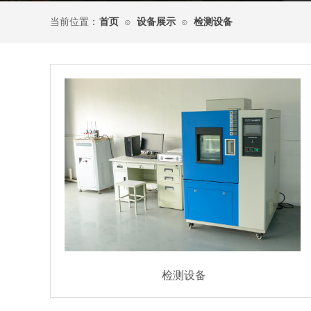
当前位置：
首页
设备展示
检测设备
⊙
⊙
检测设备