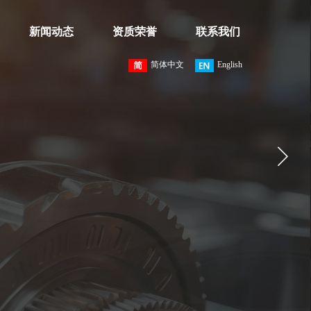
新闻动态
资质荣誉
联系我们
简体中文
English