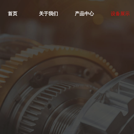
首页
关于我们
产品中心
设备展示