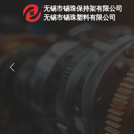
无锡市锡珠保持架有限公司
无锡市锡珠塑料有限公司