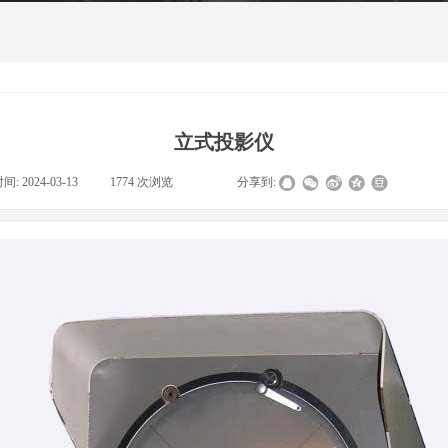
立式投影仪
时间:
2024-03-13
|
1774
次浏览
|
|
分享到: